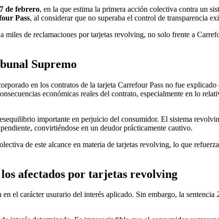
7 de febrero
, en la que estima la primera acción colectiva contra un sis
four Pass
, al considerar que no superaba el control de transparencia e
 a miles de reclamaciones por tarjetas revolving, no solo frente a Carref
ribunal Supremo
corporado en los contratos de la tarjeta Carrefour Pass no fue explicado
nsecuencias económicas reales del contrato, especialmente en lo relativ
 desequilibrio importante en perjuicio del consumidor. El sistema revol
al pendiente, convirtiéndose en un deudor prácticamente cautivo.
lectiva de este alcance en materia de tarjetas revolving, lo que refuerza
 los afectados por tarjetas revolving
 en el carácter usurario del interés aplicado. Sin embargo, la sentenci