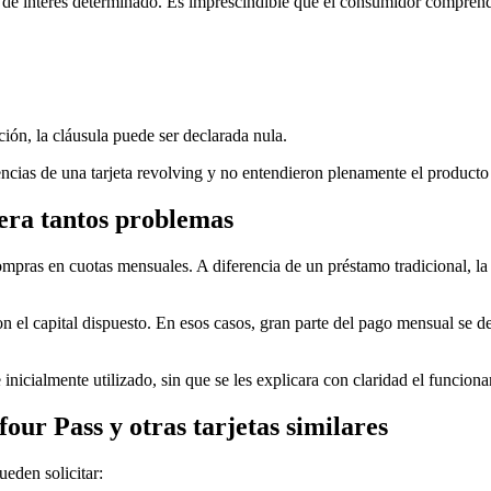
o de interés determinado. Es imprescindible que el consumidor compren
ción, la cláusula puede ser declarada nula.
uencias de una tarjeta revolving y no entendieron plenamente el product
nera tantos problemas
s compras en cuotas mensuales. A diferencia de un préstamo tradicional
el capital dispuesto. En esos casos, gran parte del pago mensual se dest
cialmente utilizado, sin que se les explicara con claridad el funciona
our Pass y otras tarjetas similares
ueden solicitar: