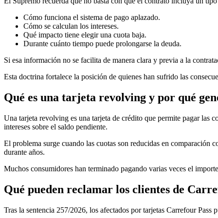
El Supremo recuerda que no basta con que el contrato incluya un tip
Cómo funciona el sistema de pago aplazado.
Cómo se calculan los intereses.
Qué impacto tiene elegir una cuota baja.
Durante cuánto tiempo puede prolongarse la deuda.
Si esa información no se facilita de manera clara y previa a la contrata
Esta doctrina fortalece la posición de quienes han sufrido las consec
Qué es una tarjeta revolving y por qué ge
Una tarjeta revolving es una tarjeta de crédito que permite pagar la
intereses sobre el saldo pendiente.
El problema surge cuando las cuotas son reducidas en comparación con 
durante años.
Muchos consumidores han terminado pagando varias veces el importe ini
Qué pueden reclamar los clientes de Carref
Tras la sentencia 257/2026, los afectados por tarjetas Carrefour Pass p